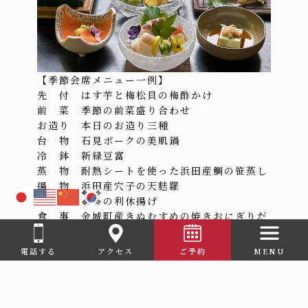
【季節会席メニュー一例】
先 付 はす芋と梅松貝の梅酢かけ
前 菜 季節の前菜盛り合わせ
お造り 本日のお造り三種
台 物 石見ポークの美肌鍋
冷 鉢 新緑豆富
蒸 物 耐熱シートを使った浜田産鯛の笹蒸し
揚 物 浜田産穴子の天麩羅
海老の利休揚げ
食 事 金城町産きぬむすめの焼きおにぎりだ
し茶漬け
香物
© 2023 美又温泉 なごみ湯宿かなぎ.
電話する
アクセス
ご予約
MENU
デザート きなこモンブラン
※当日の仕入によりメニューが変更になる場合
がございます。