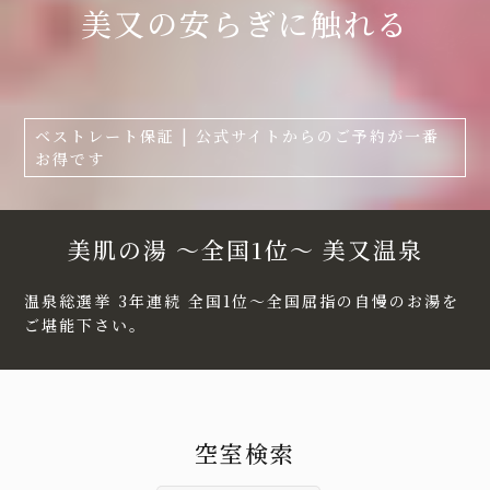
美又の安らぎに触れる
ベストレート保証 | 公式サイトからのご予約が一番
お得です
美肌の湯 ～全国1位～ 美又温泉
温泉総選挙 3年連続 全国1位～全国屈指の自慢のお湯を
ご堪能下さい。
空室検索