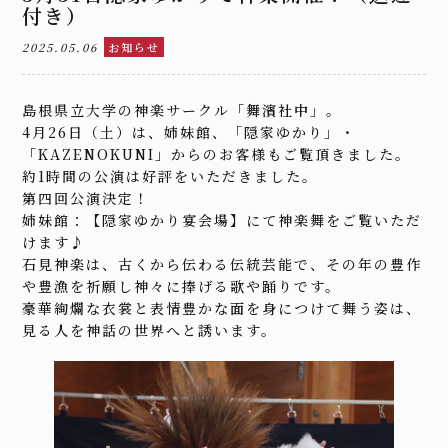
付き）
2025.05.06
お知らせ
島根県立大学の神楽サークル「
舞濱社中
」。
4月26日（土）は、姉妹館、「隠家ゆかり」・
「KAZENOKUNI」からのお客様もご覧頂きました。
約1時間の公演は好評をいただきました。
第四回公演決定！
姉妹館：【隠家ゆかり宴会場】にて神楽舞をご覧いただ
けます♪
石見神楽は、古くから伝わる伝統芸能で、その年の豊作
や豊漁を祈願し神々に捧げる歌や踊りです。
豪華絢爛な衣裳と表情豊かな面を身につけて舞う姿は、
見る人を神話の世界へと誘います。