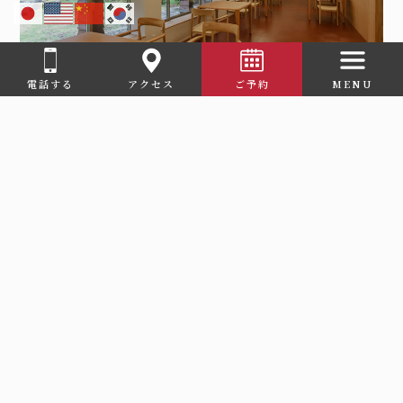
© 2023 美又温泉 なごみ湯宿かなぎ.
電話する
アクセス
ご予約
MENU
お食事処「美又の間」
自然を眺め、川のせせらぎを聞きながらお食事を召し上
がっていただけます。
明るく落ち着いた空間で、自慢のお食事をお楽しみくだ
さい
その他施設一覧